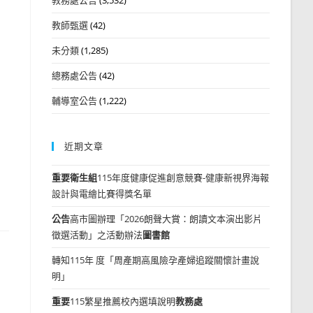
教師甄選
(42)
未分類
(1,285)
總務處公告
(42)
輔導室公告
(1,222)
近期文章
重要
衛生組
115年度健康促進創意競賽-健康新視界海報
設計與電繪比賽得獎名單
公告
高市圖辦理「2026朗聲大賞：朗讀文本演出影片
徵選活動」之活動辦法
圖書館
轉知115年 度「周產期高風險孕產婦追蹤關懷計畫說
明」
重要
115繁星推薦校內選填說明
教務處