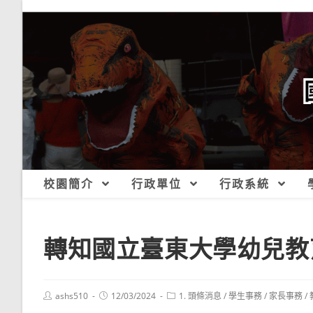
跳
轉
至
主
要
內
容
校園簡介
行政單位
行政系統
轉知國立臺東大學幼兒教
Post
Post
Post
ashs510
12/03/2024
1. 頭條消息
/
學生事務
/
家長事務
/
author:
published:
category: