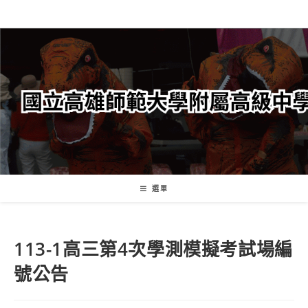
跳
轉
至
主
要
內
容
選單
113-1高三第4次學測模擬考試場編
號公告