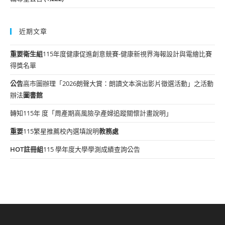
近期文章
重要
衛生組
115年度健康促進創意競賽-健康新視界海報設計與電繪比賽
得獎名單
公告
高市圖辦理「2026朗聲大賞：朗讀文本演出影片徵選活動」之活動
辦法
圖書館
轉知115年 度「周產期高風險孕產婦追蹤關懷計畫說明」
重要
115繁星推薦校內選填說明
教務處
HOT
註冊組
115 學年度大學學測成績查詢公告