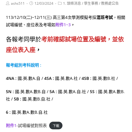
Post
Post
Post
ashs511
12/03/2024
1. 頭條消息
/
學生事務
/
教務處公告
author:
published:
category:
113/12/10(二)~12/11(三) 高三第4次學測模擬考採
混班考試
，相關
試場編號、座位表及考場如
附件1~3
，
各報考同學於
考前確認試場位置及編號，並依
座位表入座
，
報考
組別考科說明 :
4NA :
國.英.數A.自 /
4SA :
國.英.數A.社 /
4SB :
國.英.數B.社 /
5N :
國.英.數A.數B.自 /
5A :
國.英.數A.自.社 /
5S :
國.英.數A.數B.
社 /
5B :
國.英.數B.自.社 /
6 :
國.英.數A.數B.自.社
附件1
-試場編號對照表
下載