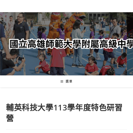
跳
轉
至
主
要
內
容
選單
輔英科技大學113學年度特色研習
營