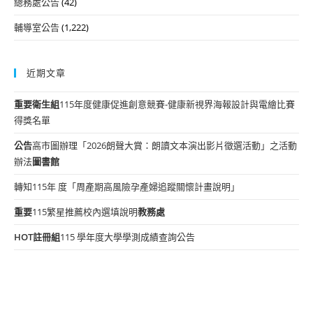
總務處公告
(42)
輔導室公告
(1,222)
近期文章
重要
衛生組
115年度健康促進創意競賽-健康新視界海報設計與電繪比賽
得獎名單
公告
高市圖辦理「2026朗聲大賞：朗讀文本演出影片徵選活動」之活動
辦法
圖書館
轉知115年 度「周產期高風險孕產婦追蹤關懷計畫說明」
重要
115繁星推薦校內選填說明
教務處
HOT
註冊組
115 學年度大學學測成績查詢公告