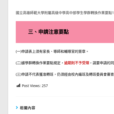
國立高雄師範大學附屬高級中學高中部學生學群轉換作業要點11
三、申請注意要點
(一)申請表上須有家長、導師和輔導室的簽章。
(二)據學群轉換作業要點規定，
逾期則不予受理
，請要申請的同
(三)申請不代表獲准轉班，仍須經由校內編班及轉班委員會審
Post Views:
257
相關內容