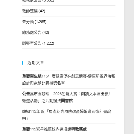
教師甄選
(42)
未分類
(1,285)
總務處公告
(42)
輔導室公告
(1,222)
近期文章
重要
衛生組
115年度健康促進創意競賽-健康新視界海報
設計與電繪比賽得獎名單
公告
高市圖辦理「2026朗聲大賞：朗讀文本演出影片
徵選活動」之活動辦法
圖書館
轉知115年 度「周產期高風險孕產婦追蹤關懷計畫說
明」
重要
115繁星推薦校內選填說明
教務處