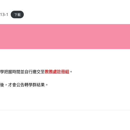
3-1
下載
學把握時間並自行繳交至
教務處註冊組
。
查後，才會公告轉學群結果。