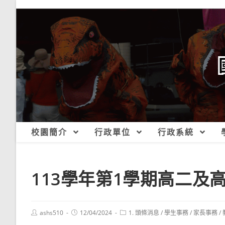
跳
轉
至
主
要
內
容
校園簡介
行政單位
行政系統
113學年第1學期高二及
Post
Post
Post
ashs510
12/04/2024
1. 頭條消息
/
學生事務
/
家長事務
/
author:
published:
category: