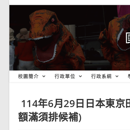
跳
轉
至
主
要
內
容
校園簡介
行政單位
行政系統
114年6月29日日本東
額滿須排候補)