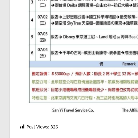
Post Views:
326