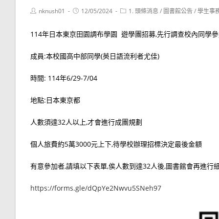
Post
Post
Post
nknush01
12/05/2024
1. 頭條消息
/
圖書館公告
/
學生事
author:
published:
category:
114年日本東京田園調布學園 遊學團招募,先行調查校內同學參
成員:本校國高中部同學(英日語流利者尤佳)
時間: 114年6/29-7/04
地點:日本東京都
人數須達32人以上,才會進行成團規劃
個人旅費約5萬3000元上下,待學校辦理招標決定最後金額
有意參加者,請填以下表單,俟人數到達32人後,圖書館會再進行
https://forms.gle/dQpYe2Nwvu5SNeh97