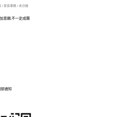
務
/
家長事務
/
未分類
加意願,不一定成團
細部通知