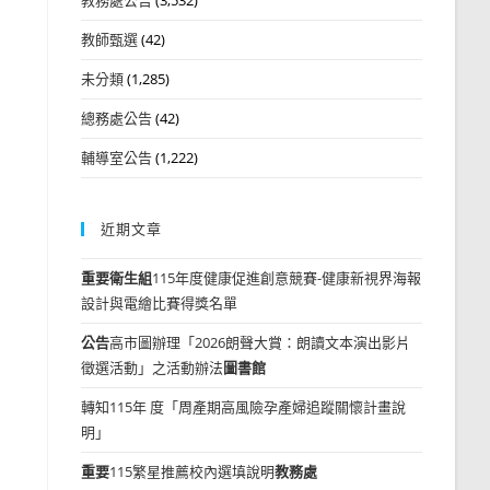
教師甄選
(42)
未分類
(1,285)
總務處公告
(42)
輔導室公告
(1,222)
近期文章
重要
衛生組
115年度健康促進創意競賽-健康新視界海報
設計與電繪比賽得獎名單
公告
高市圖辦理「2026朗聲大賞：朗讀文本演出影片
徵選活動」之活動辦法
圖書館
轉知115年 度「周產期高風險孕產婦追蹤關懷計畫說
明」
重要
115繁星推薦校內選填說明
教務處