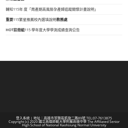
轉知115年 度「周產期高風險孕產婦追蹤關懷計畫說明」
重要
115繁星推薦校內選填說明
教務處
HOT
註冊組
115 學年度大學學測成績查詢公告
登入系統
| 地址：高雄市苓雅區凱旋二路89號 TEL:07-7613875
Copyright (c) 2020 國立高雄師範大學附屬高級中學 The Affiliated Senior
High School of National Kaohsiung Normal University