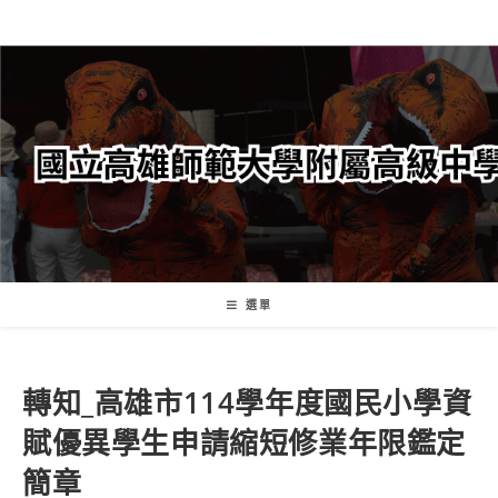
跳
轉
至
主
要
內
容
選單
轉知_高雄市114學年度國民小學資
賦優異學生申請縮短修業年限鑑定
簡章