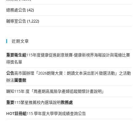
總務處公告
(42)
輔導室公告
(1,222)
近期文章
重要
衛生組
115年度健康促進創意競賽-健康新視界海報設計與電繪比賽
得獎名單
公告
高市圖辦理「2026朗聲大賞：朗讀文本演出影片徵選活動」之活動
辦法
圖書館
轉知115年 度「周產期高風險孕產婦追蹤關懷計畫說明」
重要
115繁星推薦校內選填說明
教務處
HOT
註冊組
115 學年度大學學測成績查詢公告