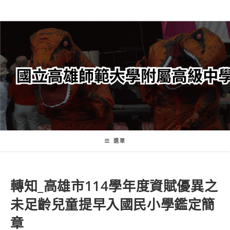
跳
轉
至
主
要
內
容
選單
轉知_高雄市114學年度資賦優異之
未足齡兒童提早入國民小學鑑定簡
章