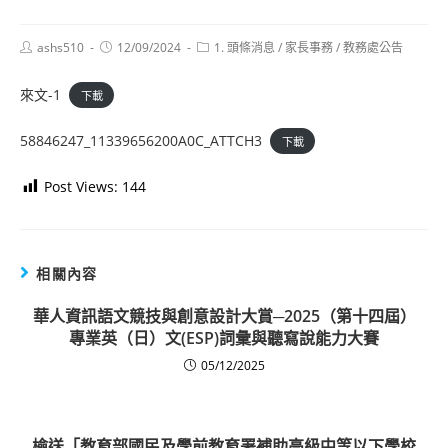
Post
Post
Post
ashs510
12/09/2024
1. 頭條消息
/
家長事務
/
教務處公告
author:
published:
category:
來文-1
下載
58846247_11339656200A0C_ATTCH3
下載
Post Views:
144
相關內容
華人資訊語文競技與創意設計大賞─2025（第十四屆）
專業英（日）文(ESP)詞彙與聽寫說能力大賽
05/12/2025
檢送「教育部國民及學前教育署補助高級中等以下學校