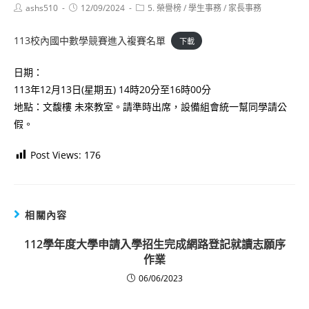
Post
Post
Post
ashs510
12/09/2024
5. 榮譽榜
/
學生事務
/
家長事務
author:
published:
category:
113校內國中數學競賽進入複賽名單
下載
日期：
113年12月13日(星期五) 14時20分至16時00分
地點：文馥樓 未來教室。請準時出席，設備組會統一幫同學請公
假。
Post Views:
176
相關內容
112學年度大學申請入學招生完成網路登記就讀志願序
作業
06/06/2023