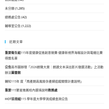
未分類
(1,285)
總務處公告
(42)
輔導室公告
(1,222)
近期文章
重要
衛生組
115年度健康促進創意競賽-健康新視界海報設計與電繪比賽
得獎名單
公告
高市圖辦理「2026朗聲大賞：朗讀文本演出影片徵選活動」之活動
辦法
圖書館
轉知115年 度「周產期高風險孕產婦追蹤關懷計畫說明」
重要
115繁星推薦校內選填說明
教務處
HOT
註冊組
115 學年度大學學測成績查詢公告