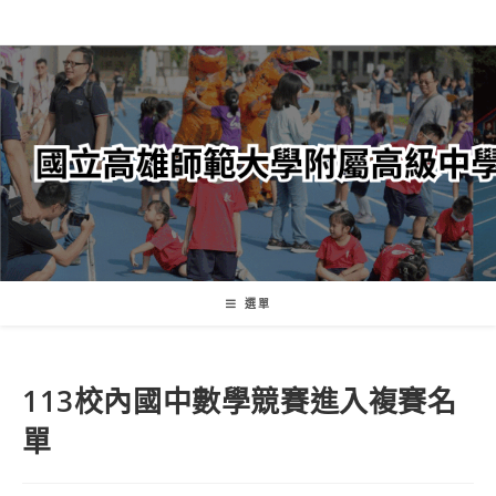
跳
轉
至
主
要
內
容
選單
113校內國中數學競賽進入複賽名
單