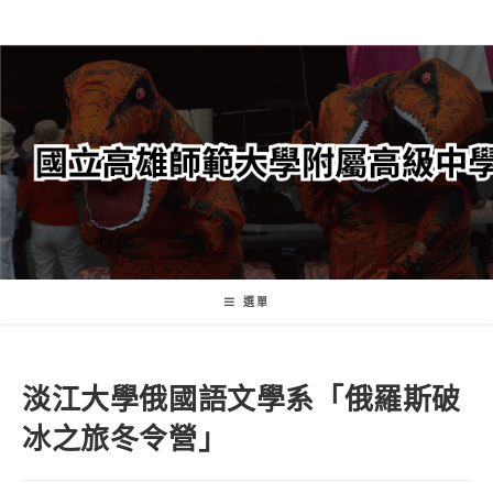
跳
轉
至
主
要
內
容
選單
淡江大學俄國語文學系「俄羅斯破
冰之旅冬令營」