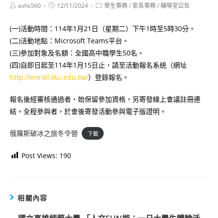
Post
Post
Post
ashs560
12/11/2024
學生事務
/
家長事務
/
輔導室公告
author:
published:
category:
(一)活動時間：114年1月21日（星期二）下午1時至5時30分。
(二)活動地點：Microsoft Teams平台。
(三)參加對象及名額：全國高中職學生50名。
(四)自即日起至114年1月15日止，請至活動報名系統（網址
http://enroll.tku.edu.tw/
）登錄報名。
報名後經審核通過者，始保留參加資格，另寄發線上會議註冊連
結。全程參與者，於會後寄發活動參與電子版證明。
俄羅斯破冰之旅冬令營
下載
Post Views:
190
相關內容