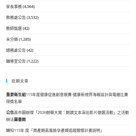
家長事務
(4,564)
教務處公告
(3,532)
教師甄選
(42)
未分類
(1,285)
總務處公告
(42)
輔導室公告
(1,222)
近期文章
重要
衛生組
115年度健康促進創意競賽-健康新視界海報設計與電繪比賽
得獎名單
公告
高市圖辦理「2026朗聲大賞：朗讀文本演出影片徵選活動」之活動
辦法
圖書館
轉知115年 度「周產期高風險孕產婦追蹤關懷計畫說明」