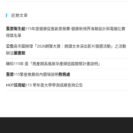
近期文章
重要
衛生組
115年度健康促進創意競賽-健康新視界海報設計與電繪比賽
得獎名單
公告
高市圖辦理「2026朗聲大賞：朗讀文本演出影片徵選活動」之活動
辦法
圖書館
轉知115年 度「周產期高風險孕產婦追蹤關懷計畫說明」
重要
115繁星推薦校內選填說明
教務處
HOT
註冊組
115 學年度大學學測成績查詢公告