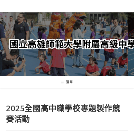
跳
轉
至
主
要
內
容
選單
2025全國高中職學校專題製作競
賽活動