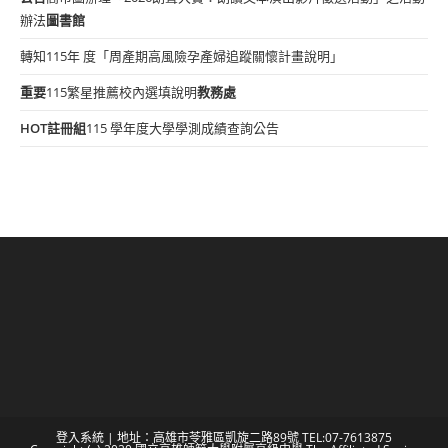
辦法
圖書館
轉知115年 度「周產期高風險孕產婦追蹤關懷計畫說明」
重要
115繁星推薦校內選填說明
教務處
HOT
註冊組
115 學年度大學學測成績查詢公告
登入系統
| 地址：高雄市苓雅區凱旋二路89號 TEL:07-7613875