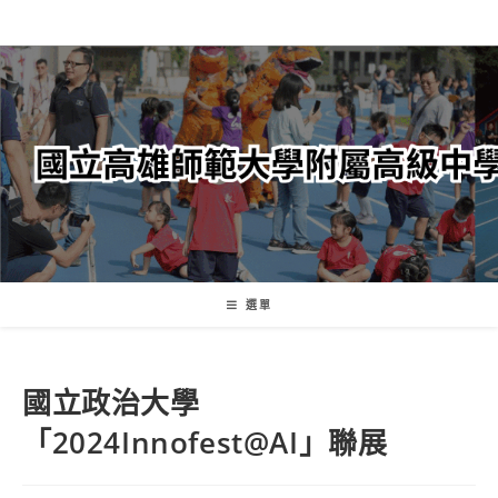
跳
轉
至
主
要
內
容
選單
國立政治大學
「2024Innofest@AI」聯展