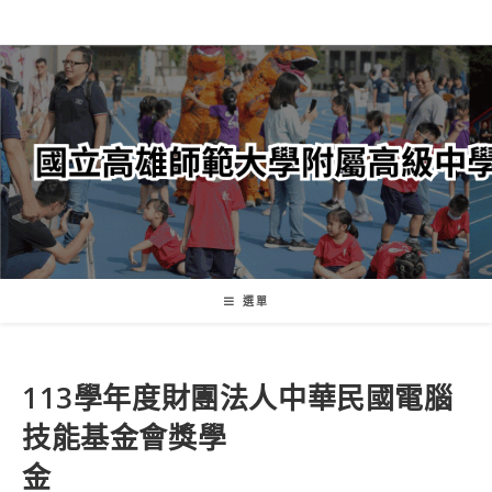
跳
轉
至
主
要
內
容
選單
113學年度財團法人中華民國電腦
技能基金會獎學
金