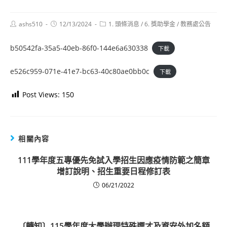
Post
Post
Post
ashs510
12/13/2024
1. 頭條消息
/
6. 獎助學金
/
教務處公告
author:
published:
category:
b50542fa-35a5-40eb-86f0-144e6a630338
下載
e526c959-071e-41e7-bc63-40c80ae0bb0c
下載
Post Views:
150
相關內容
111學年度五專優先免試入學招生因應疫情防範之簡章
增訂說明、招生重要日程修訂表
06/21/2022
〔轉知〕115學年度大學辦理特殊選才及資安外加名額