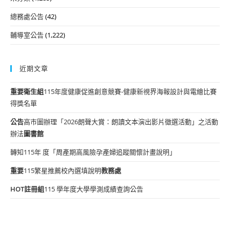
總務處公告
(42)
輔導室公告
(1,222)
近期文章
重要
衛生組
115年度健康促進創意競賽-健康新視界海報設計與電繪比賽
得獎名單
公告
高市圖辦理「2026朗聲大賞：朗讀文本演出影片徵選活動」之活動
辦法
圖書館
轉知115年 度「周產期高風險孕產婦追蹤關懷計畫說明」
重要
115繁星推薦校內選填說明
教務處
HOT
註冊組
115 學年度大學學測成績查詢公告