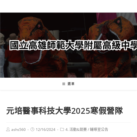
跳
轉
至
主
要
內
容
選單
元培醫事科技大學2025寒假營隊
Post
Post
Post
ashs560
12/16/2024
4. 活動&競賽
/
輔導室公告
author:
published:
category: