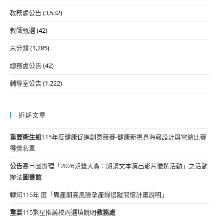
教務處公告
(3,532)
教師甄選
(42)
未分類
(1,285)
總務處公告
(42)
輔導室公告
(1,222)
近期文章
重要
衛生組
115年度健康促進創意競賽-健康新視界海報設計與電繪比賽
得獎名單
公告
高市圖辦理「2026朗聲大賞：朗讀文本演出影片徵選活動」之活動
辦法
圖書館
轉知115年 度「周產期高風險孕產婦追蹤關懷計畫說明」
重要
115繁星推薦校內選填說明
教務處