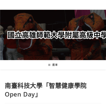
跳
轉
至
主
要
內
容
選單
南臺科技大學「智慧健康學院
Open Day」