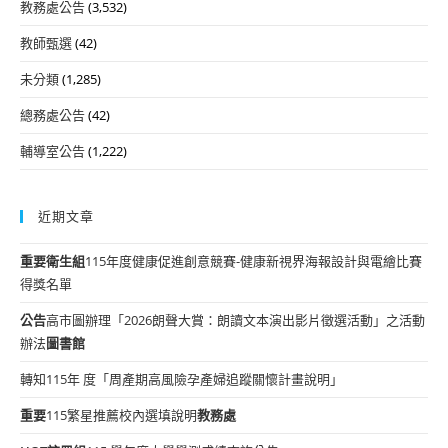
教務處公告
(3,532)
教師甄選
(42)
未分類
(1,285)
總務處公告
(42)
輔導室公告
(1,222)
近期文章
重要
衛生組
115年度健康促進創意競賽-健康新視界海報設計與電繪比賽
得獎名單
公告
高市圖辦理「2026朗聲大賞：朗讀文本演出影片徵選活動」之活動
辦法
圖書館
轉知115年 度「周產期高風險孕產婦追蹤關懷計畫說明」
重要
115繁星推薦校內選填說明
教務處