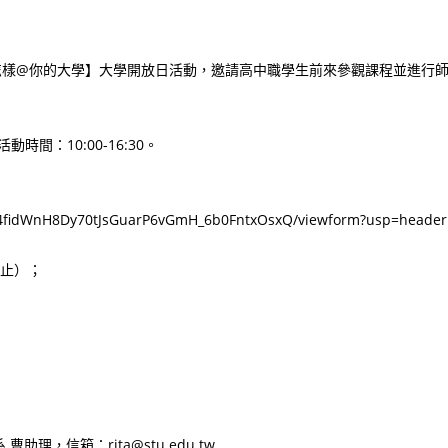
想怎樣@你的大學】大學開放日活動，邀請高中職學生前來參觀課程並進行
時間：10:00-16:30。
IN4fidWnH8Dy70tJsGuarP6vGmH_6b0FntxOsxQ/viewform?usp=heade
為止）；
，信箱：rita@stu.edu.tw