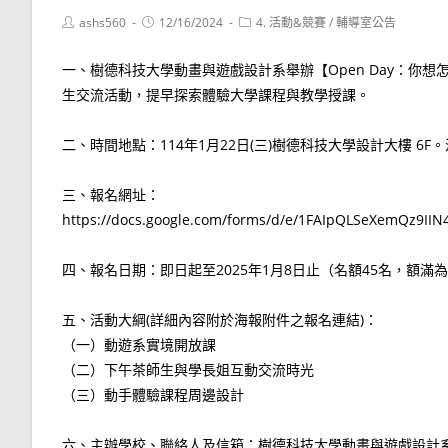
Post
Post
Post
ashs560
12/16/2024
4. 活動&競賽
/
輔導室公告
author:
published:
category:
一、樹德科技大學動畫與遊戲設計系舉辦【Open Day：你
生交流活動，提早探索體驗大學課程與教學授課。
二、時間地點：114年1月22日(三)樹德科技大學設計大樓 6F。活動
三、報名網址：
https://docs.google.com/forms/d/e/1FAIpQLSeXemQz9I
四、報名日期：即日起至2025年1月8日止（名額45名，額滿
五、活動大綱(詳細內容附於海報附件之報名連結)：
（一）動遊系實境開放課
（二）下午茶師生與學長姐互動交流時光
（三）動手體驗課程周邊設計
六、主辦學校、聯絡人及信箱：樹德科技大學動畫與遊戲設計系 曹助理