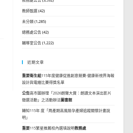
教師甄選
(42)
未分類
(1,285)
總務處公告
(42)
輔導室公告
(1,222)
近期文章
重要
衛生組
115年度健康促進創意競賽-健康新視界海報
設計與電繪比賽得獎名單
公告
高市圖辦理「2026朗聲大賞：朗讀文本演出影片
徵選活動」之活動辦法
圖書館
轉知115年 度「周產期高風險孕產婦追蹤關懷計畫說
明」
重要
115繁星推薦校內選填說明
教務處