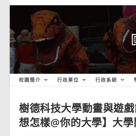
跳
轉
至
主
要
內
容
校園簡介
行政單位
行政系統
樹德科技大學動畫與遊戲設
想怎樣@你的大學】大學