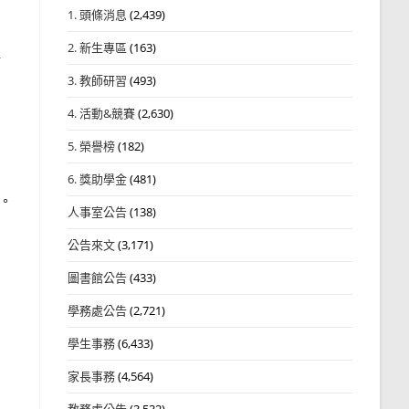
1. 頭條消息
(2,439)
2. 新生專區
(163)
師
3. 教師研習
(493)
4. 活動&競賽
(2,630)
5. 榮譽榜
(182)
6. 獎助學金
(481)
r。
人事室公告
(138)
公告來文
(3,171)
圖書館公告
(433)
學務處公告
(2,721)
學生事務
(6,433)
家長事務
(4,564)
教務處公告
(3,532)