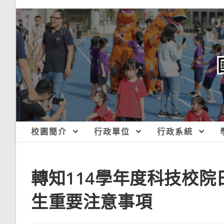
跳
轉
至
主
要
內
容
校園簡介
行政單位
行政系統
轉知114學年度科技校
生重要注意事項