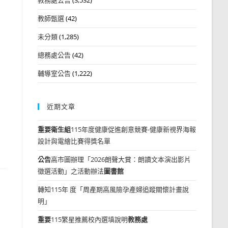
教師甄選
(42)
未分類
(1,285)
總務處公告
(42)
輔導室公告
(1,222)
近期文章
重要
衛生組
115年度健康促進創意競賽-健康新視界海報
設計與電繪比賽得獎名單
公告
高市圖辦理「2026朗聲大賞：朗讀文本演出影片
徵選活動」之活動辦法
圖書館
轉知115年 度「周產期高風險孕產婦追蹤關懷計畫說
明」
重要
115繁星推薦校內選填說明
教務處