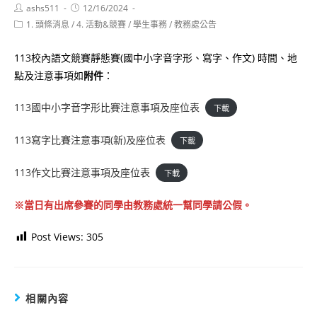
Post
Post
ashs511
12/16/2024
author:
published:
Post
1. 頭條消息
/
4. 活動&競賽
/
學生事務
/
教務處公告
category:
113校內語文競賽靜態賽(國中小字音字形、寫字、作文) 時間、地
點及注意事項如
附件
：
113國中小字音字形比賽注意事項及座位表
下載
113寫字比賽注意事項(新)及座位表
下載
113作文比賽注意事項及座位表
下載
※當日有出席參賽的同學由教務處統一幫同學請公假。
Post Views:
305
相關內容