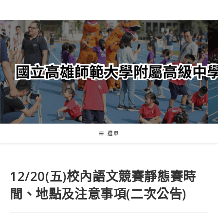
跳
轉
至
主
要
內
容
選單
12/20(五)校內語文競賽靜態賽時
間、地點及注意事項(二次公告)