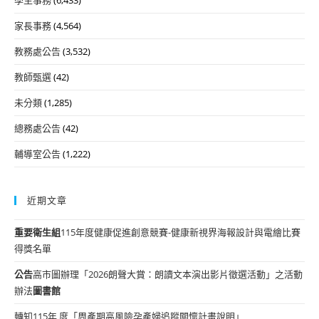
家長事務
(4,564)
教務處公告
(3,532)
教師甄選
(42)
未分類
(1,285)
總務處公告
(42)
輔導室公告
(1,222)
近期文章
重要
衛生組
115年度健康促進創意競賽-健康新視界海報設計與電繪比賽
得獎名單
公告
高市圖辦理「2026朗聲大賞：朗讀文本演出影片徵選活動」之活動
辦法
圖書館
轉知115年 度「周產期高風險孕產婦追蹤關懷計畫說明」