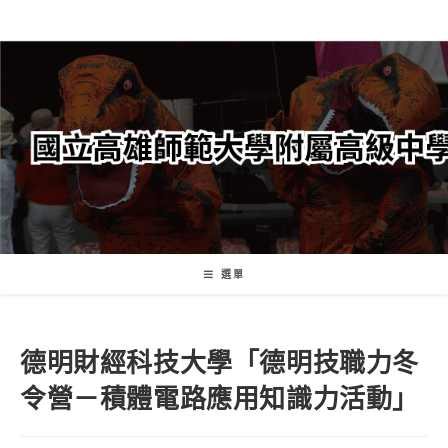
跳
轉
至
主
要
內
容
選單
德明財經科技大學「德明技職力冬
令營－積體電路應用知識力活動」