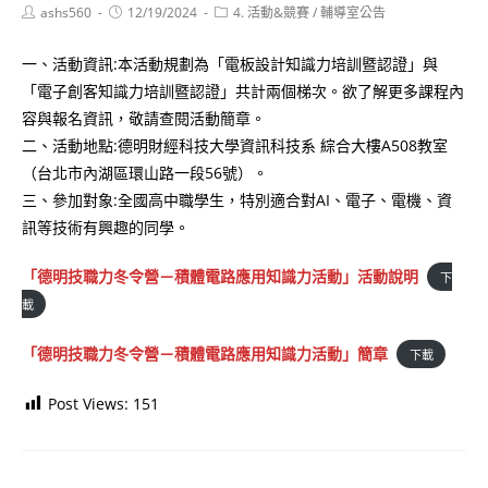
Post
Post
Post
ashs560
12/19/2024
4. 活動&競賽
/
輔導室公告
author:
published:
category:
一、活動資訊:本活動規劃為「電板設計知識力培訓暨認證」與
「電子創客知識力培訓暨認證」共計兩個梯次。欲了解更多課程內
容與報名資訊，敬請查閱活動簡章。
二、活動地點:德明財經科技大學資訊科技系 綜合大樓A508教室
（台北市內湖區環山路一段56號）。
三、參加對象:全國高中職學生，特別適合對AI、電子、電機、資
訊等技術有興趣的同學。
「德明技職力冬令營－積體電路應用知識力活動」活動說明
下
載
「德明技職力冬令營－積體電路應用知識力活動」簡章
下載
Post Views:
151