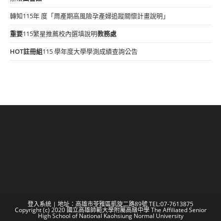
轉知115年 度「周產期高風險孕產婦追蹤關懷計畫說明」
重要
115繁星推薦校內選填說明
教務處
HOT
註冊組
115 學年度大學學測成績查詢公告
登入系統
| 地址：高雄市苓雅區凱旋二路89號 TEL:07-7613875
Copyright (c) 2020 國立高雄師範大學附屬高級中學 The Affiliated Senior
High School of National Kaohsiung Normal University