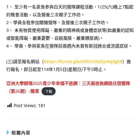
1、 至少有一名家長參與白天的營隊課程活動、1/25(六)晚上7點起
的晚會活動，以及營後三次親子工作坊。
2、學員全程參加關機營隊，及營後三次親子工作坊。
3、 未有物質使用障礙、嚴重的精神病或身體症狀等(如嚴重的認知
或智能障礙、嚴重憂鬱、自殺風險、嚴重糖尿病)。
4、 學員、參與家長在營隊前兩週內未曾有新冠肺炎或流感症狀。
(三)請至報名網站（
https://forms.gle/chfcCUGEtjc9qZgE8
）進
行報名，即日起至114年1月5日(星期日)下午5時止。
亞洲大學辦理2025青少年幸福不迷網：三天兩夜無網路住宿營隊
（第26期）-簡章
下載
Post Views:
181
相關內容