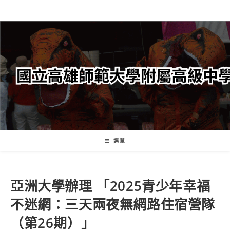
跳
轉
至
主
要
內
容
選單
亞洲大學辦理 「2025青少年幸福
不迷網：三天兩夜無網路住宿營隊
（第26期）」