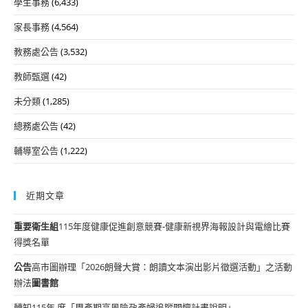
學生事務
(6,433)
家長事務
(4,564)
教務處公告
(3,532)
教師甄選
(42)
未分類
(1,285)
總務處公告
(42)
輔導室公告
(1,222)
近期文章
重要
衛生組
115年度健康促進創意競賽-健康新視界海報設計與電繪比賽
得獎名單
公告
高市圖辦理「2026朗聲大賞：朗讀文本演出影片徵選活動」之活動
辦法
圖書館
轉知115年 度「周產期高風險孕產婦追蹤關懷計畫說明」