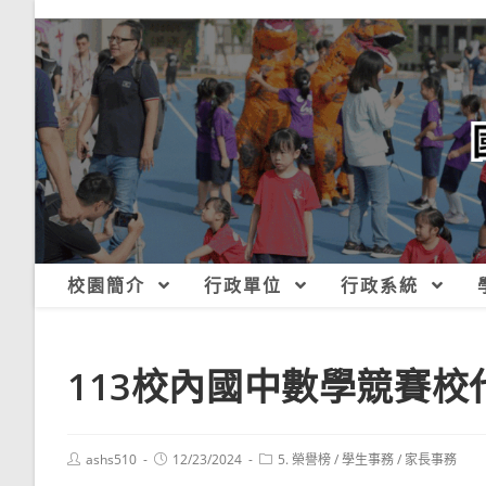
跳
轉
至
主
要
內
容
校園簡介
行政單位
行政系統
113校內國中數學競賽校
Post
Post
Post
ashs510
12/23/2024
5. 榮譽榜
/
學生事務
/
家長事務
author:
published:
category: