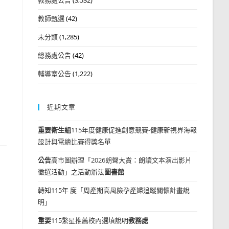
教師甄選
(42)
未分類
(1,285)
總務處公告
(42)
輔導室公告
(1,222)
近期文章
重要
衛生組
115年度健康促進創意競賽-健康新視界海報
設計與電繪比賽得獎名單
公告
高市圖辦理「2026朗聲大賞：朗讀文本演出影片
徵選活動」之活動辦法
圖書館
轉知115年 度「周產期高風險孕產婦追蹤關懷計畫說
明」
重要
115繁星推薦校內選填說明
教務處