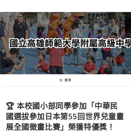
跳
轉
至
主
要
內
容
選單
🏆 本校國小部同學參加「中華民
國選拔參加日本第55回世界兒童畫
展全國徵畫比賽」榮獲特優獎！