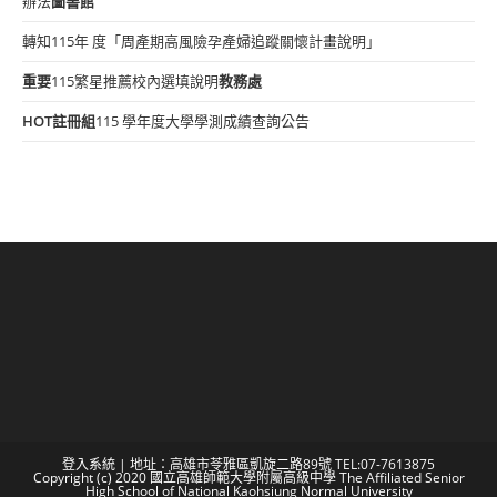
辦法
圖書館
轉知115年 度「周產期高風險孕產婦追蹤關懷計畫說明」
重要
115繁星推薦校內選填說明
教務處
HOT
註冊組
115 學年度大學學測成績查詢公告
登入系統
| 地址：高雄市苓雅區凱旋二路89號 TEL:07-7613875
Copyright (c) 2020 國立高雄師範大學附屬高級中學 The Affiliated Senior
High School of National Kaohsiung Normal University