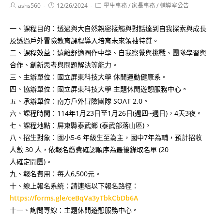
Post
Post
Post
ashs560
12/26/2024
學生事務
/
家長事務
/
輔導室公告
author:
published:
category:
一、課程目的：透過與大自然親密接觸與對話達到自我探索與成長
及透過戶外冒險教育課程導入培育未來領袖特質。
二、課程效益：遠離舒適圈作中學、自我察覺與挑戰、團隊學習與
合作、創新思考與問題解決等能力。
三、主辦單位：國立屏東科技大學 休閒運動健康系。
四、協辦單位：國立屏東科技大學 主題休閒遊憩服務中心。
五、承辦單位：南方戶外冒險團隊 SOAT 2.0。
六、課程時間：114年1月23日至1月26日(週四~週日)，4天3夜。
七、課程地點：屏東縣泰武鄉 (泰武部落山區)。
八、招生對象：國小5-6 年級生至為主，國中7年為輔，預計招收
人數 30 人，依報名繳費確認順序為最後錄取名單 (20
人確定開團)。
九、報名費用：每人6,500元。
十、線上報名系統：請連結以下報名路徑：
https://forms.gle/ceBqVa3yTbkCbDb6A
十一、詢問專線：主題休閒遊憩服務中心。