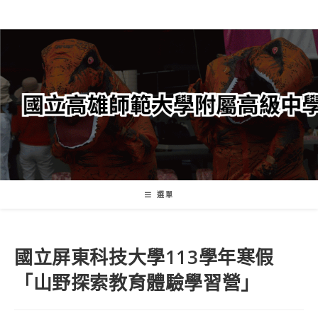
跳
轉
至
主
要
內
容
選單
國立屏東科技大學113學年寒假
「山野探索教育體驗學習營」