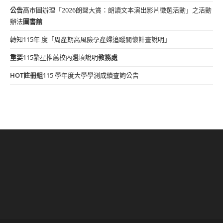
公告
高市圖辦理「2026朗聲大賞：朗讀文本演出影片徵選活動」之活動
辦法
圖書館
轉知115年 度「周產期高風險孕產婦追蹤關懷計畫說明」
重要
115繁星推薦校內選填說明
教務處
HOT
註冊組
115 學年度大學學測成績查詢公告