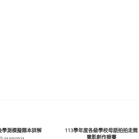
後學測模擬題本詳解
113學年度各級學校母語拍拍走微
電影創作競賽
01/19/2024