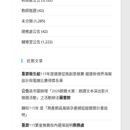
教師甄選
(42)
未分類
(1,285)
總務處公告
(42)
輔導室公告
(1,222)
近期文章
重要
衛生組
115年度健康促進創意競賽-健康新視界海報
設計與電繪比賽得獎名單
公告
高市圖辦理「2026朗聲大賞：朗讀文本演出影片
徵選活動」之活動辦法
圖書館
轉知115年 度「周產期高風險孕產婦追蹤關懷計畫說
明」
重要
115繁星推薦校內選填說明
教務處