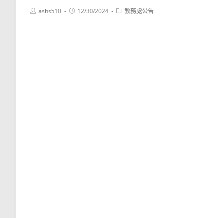
Post
Post
Post
ashs510
12/30/2024
教務處公告
author:
published:
category: