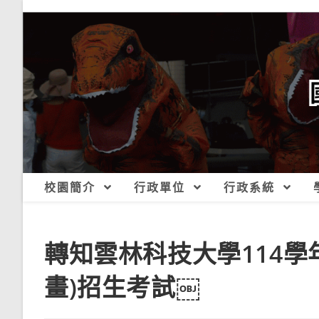
跳
轉
至
主
要
內
容
校園簡介
行政單位
行政系統
轉知雲林科技大學114學
畫)招生考試￼