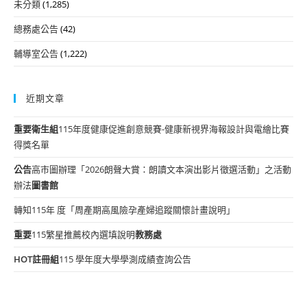
未分類
(1,285)
總務處公告
(42)
輔導室公告
(1,222)
近期文章
重要
衛生組
115年度健康促進創意競賽-健康新視界海報設計與電繪比賽
得獎名單
公告
高市圖辦理「2026朗聲大賞：朗讀文本演出影片徵選活動」之活動
辦法
圖書館
轉知115年 度「周產期高風險孕產婦追蹤關懷計畫說明」
重要
115繁星推薦校內選填說明
教務處
HOT
註冊組
115 學年度大學學測成績查詢公告