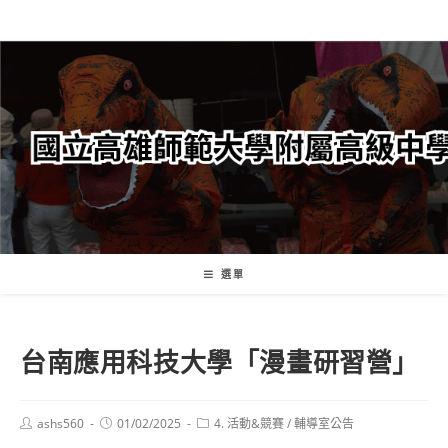
跳
轉
至
主
要
內
容
選單
台南應用科技大學「漫畫研習營」
Post
Post
Post
ashs560
01/02/2025
4. 活動&競賽
/
輔導室公告
author:
published:
category: