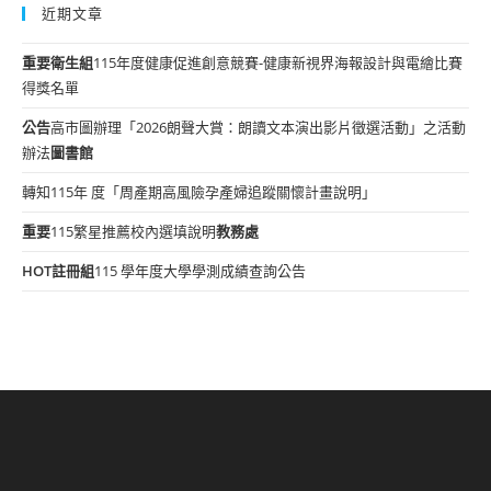
近期文章
重要
衛生組
115年度健康促進創意競賽-健康新視界海報設計與電繪比賽
得獎名單
公告
高市圖辦理「2026朗聲大賞：朗讀文本演出影片徵選活動」之活動
辦法
圖書館
轉知115年 度「周產期高風險孕產婦追蹤關懷計畫說明」
重要
115繁星推薦校內選填說明
教務處
HOT
註冊組
115 學年度大學學測成績查詢公告