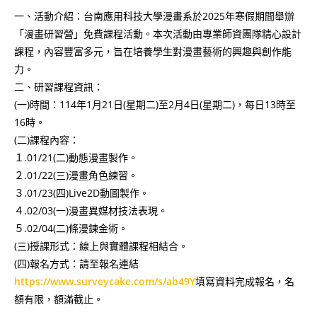
一、活動介紹：台南應用科技大學漫畫系於2025年寒假期間舉辦
「漫畫研習營」免費課程活動。本次活動由專業師資團隊精心設計
課程，內容豐富多元，旨在培養學生對漫畫藝術的興趣與創作能
力。
二、研習課程資訊：
(一)時間：114年1月21日(星期二)至2月4日(星期二)，每日13時至
16時。
(二)課程內容：
１.01/21(二)動態漫畫製作。
２.01/22(三)漫畫角色練習。
３.01/23(四)Live2D動圖製作。
４.02/03(一)漫畫異媒材技法表現。
５.02/04(二)條漫鍊金術。
(三)授課形式：線上與實體課程相結合。
(四)報名方式：請至報名連結
https://www.surveycake.com/s/ab49Y
填寫資料完成報名，名
額有限，額滿截止。