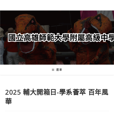
跳
轉
至
主
要
內
容
選單
2025 輔大開箱日-學系薈萃 百年風
華