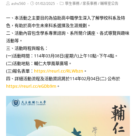
Post
Post
Post
ashs560
01/02/2025
學生事務
/
家長事務
/
輔導室公告
author:
published:
category:
一、本活動之主要目的為協助高中職學生深入了解學校科系及特
色，有助於高中生未來科系選擇及生涯規劃。
二、活動內容包含學系專業諮詢、系所簡介講座、各式導覽與趣味
活動等。
三、活動時程與報名：
(一)活動時間：114年03月08日(星期六)上午10點~下午4點。
(二)活動地點：輔仁大學風華廣場。
(三)報名表單：
https://reurl.cc/RLWbzn
。
四、詳細活動流程及活動資訊將於114年02月04日(二) 公布於
https://reurl.cc/eGDb9m
。