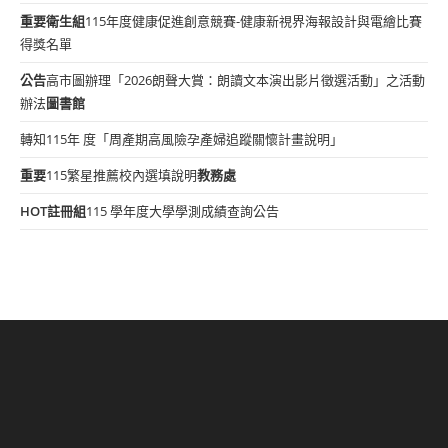
重要
衛生組
115年度健康促進創意競賽-健康新視界海報設計與電繪比賽
得獎名單
公告
高市圖辦理「2026朗聲大賞：朗讀文本演出影片徵選活動」之活動
辦法
圖書館
轉知115年 度「周產期高風險孕產婦追蹤關懷計畫說明」
重要
115繁星推薦校內選填說明
教務處
HOT
註冊組
115 學年度大學學測成績查詢公告