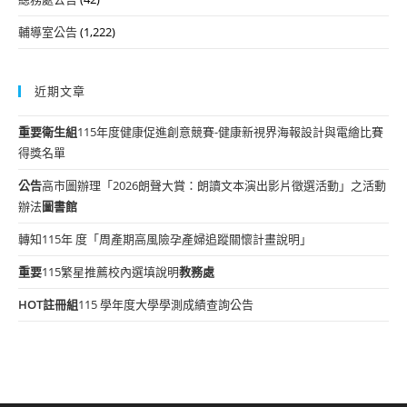
輔導室公告
(1,222)
近期文章
重要
衛生組
115年度健康促進創意競賽-健康新視界海報設計與電繪比賽
得獎名單
公告
高市圖辦理「2026朗聲大賞：朗讀文本演出影片徵選活動」之活動
辦法
圖書館
轉知115年 度「周產期高風險孕產婦追蹤關懷計畫說明」
重要
115繁星推薦校內選填說明
教務處
HOT
註冊組
115 學年度大學學測成績查詢公告