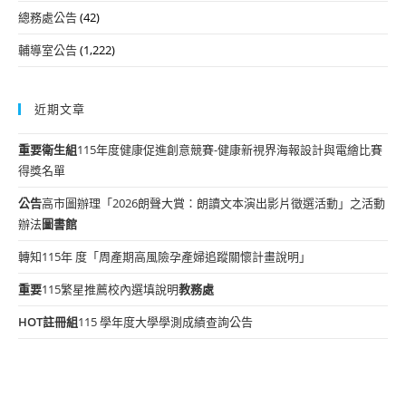
總務處公告
(42)
輔導室公告
(1,222)
近期文章
重要
衛生組
115年度健康促進創意競賽-健康新視界海報設計與電繪比賽
得獎名單
公告
高市圖辦理「2026朗聲大賞：朗讀文本演出影片徵選活動」之活動
辦法
圖書館
轉知115年 度「周產期高風險孕產婦追蹤關懷計畫說明」
重要
115繁星推薦校內選填說明
教務處
HOT
註冊組
115 學年度大學學測成績查詢公告