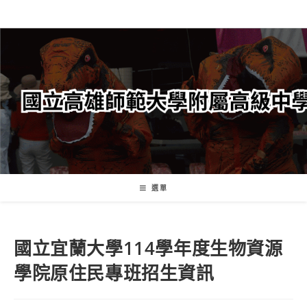
跳
轉
至
主
要
內
容
選單
國立宜蘭大學114學年度生物資源
學院原住民專班招生資訊