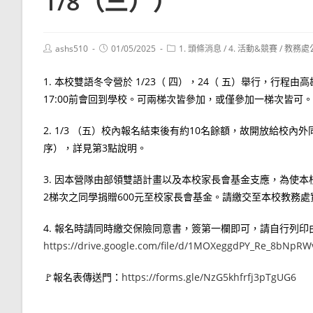
1/8（三））
Post
Post
Post
ashs510
01/05/2025
1. 頭條消息
/
4. 活動&競賽
/
教務處
author:
published:
category:
1. 本校雙語冬令營於 1/23（ 四），24（ 五）舉行，
17:00前會回到學校。可兩梯次皆參加，或僅參加一梯次皆可。
2. 1/3 （五）校內報名結束後有約10名餘額，故開放給校內
序），詳見第3點說明。
3. 因本營隊由部領雙語計畫以及本校家長會基金支應，為使本
2梯次之同學捐贈600元至校家長會基金。請繳交至本校教務
4. 報名時請同時繳交保險同意書，簽第一欄即可，請自行列
https://drive.google.com/file/d/1MOXeggdPY_Re_8bNpR
🚩報名表傳送門：
https://forms.gle/NzG5khfrfj3pTgUG6