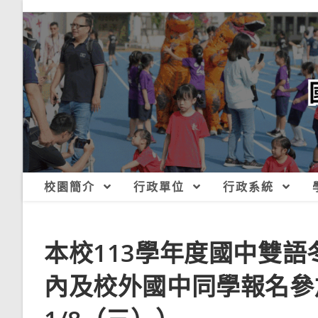
跳
轉
至
主
要
內
容
校園簡介
行政單位
行政系統
本校113學年度國中雙
內及校外國中同學報名參