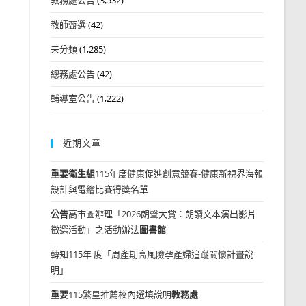
教師甄選
(42)
未分類
(1,285)
總務處公告
(42)
輔導室公告
(1,222)
近期文章
重要
衛生組
115年度健康促進創意競賽-健康新視界海報
設計與電繪比賽得獎名單
公告
高市圖辦理「2026朗聲大賞：朗讀文本演出影片
徵選活動」之活動辦法
圖書館
轉知115年 度「周產期高風險孕產婦追蹤關懷計畫說
明」
重要
115繁星推薦校內選填說明
教務處