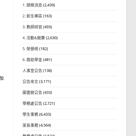
1. 頭條消息
(2,439)
2. 新生專區
(163)
3. 教師研習
(493)
4. 活動&競賽
(2,630)
5. 榮譽榜
(182)
6. 獎助學金
(481)
人事室公告
(138)
加
公告來文
(3,171)
圖書館公告
(433)
學務處公告
(2,721)
學生事務
(6,433)
家長事務
(4,564)
教務處公告
(3,532)