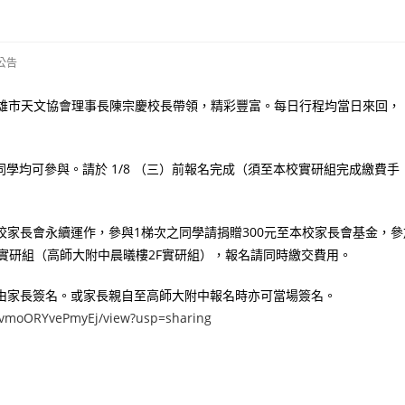
公告
行程由高雄市天文協會理事長陳宗慶校長帶領，精彩豐富。每日行程均當日來回，
外同學均可參與。請於 1/8 （三）前報名完成（須至本校實研組完成繳費手
校家長會永續運作，參與1梯次之同學請捐贈300元至本校家長會基金，參
處實研組（高師大附中晨㬢樓2F實研組），報名請同時繳交費用。
印由家長簽名。或家長親自至高師大附中報名時亦可當場簽名。
WvmoORYvePmyEj/view?usp=sharing