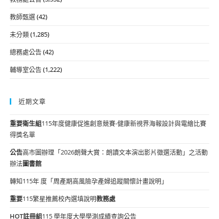
教師甄選
(42)
未分類
(1,285)
總務處公告
(42)
輔導室公告
(1,222)
近期文章
重要
衛生組
115年度健康促進創意競賽-健康新視界海報設計與電繪比賽
得獎名單
公告
高市圖辦理「2026朗聲大賞：朗讀文本演出影片徵選活動」之活動
辦法
圖書館
轉知115年 度「周產期高風險孕產婦追蹤關懷計畫說明」
重要
115繁星推薦校內選填說明
教務處
HOT
註冊組
115 學年度大學學測成績查詢公告