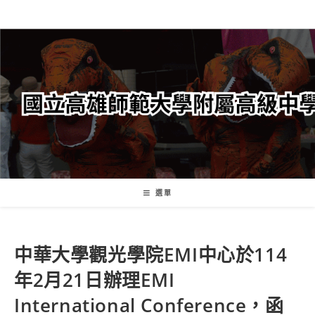
跳
轉
至
主
要
內
容
選單
中華大學觀光學院EMI中心於114
年2月21日辦理EMI
International Conference，函