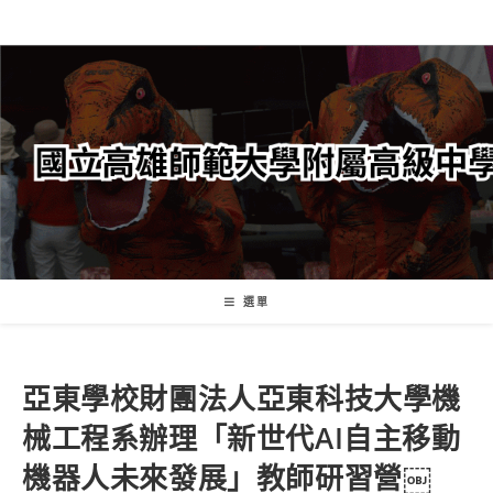
跳
轉
至
主
要
內
容
選單
亞東學校財團法人亞東科技大學機
械工程系辦理「新世代AI自主移動
機器人未來發展」教師研習營￼