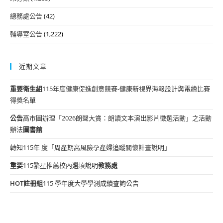
總務處公告
(42)
輔導室公告
(1,222)
近期文章
重要
衛生組
115年度健康促進創意競賽-健康新視界海報設計與電繪比賽
得獎名單
公告
高市圖辦理「2026朗聲大賞：朗讀文本演出影片徵選活動」之活動
辦法
圖書館
轉知115年 度「周產期高風險孕產婦追蹤關懷計畫說明」
重要
115繁星推薦校內選填說明
教務處
HOT
註冊組
115 學年度大學學測成績查詢公告