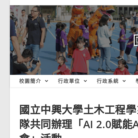
跳
轉
至
主
要
內
容
校園簡介
行政單位
行政系統
國立中興大學土木工程學
隊共同辦理「AI 2.0賦