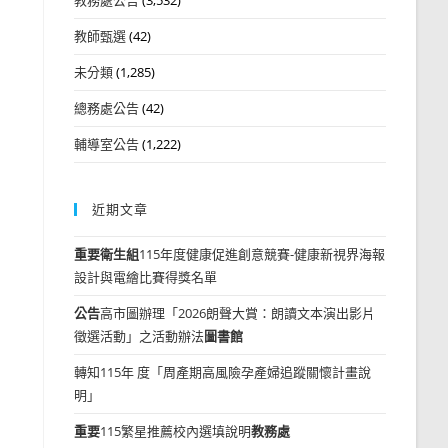
教師甄選
(42)
未分類
(1,285)
總務處公告
(42)
輔導室公告
(1,222)
近期文章
重要
衛生組
115年度健康促進創意競賽-健康新視界海報
設計與電繪比賽得獎名單
公告
高市圖辦理「2026朗聲大賞：朗讀文本演出影片
徵選活動」之活動辦法
圖書館
轉知115年 度「周產期高風險孕產婦追蹤關懷計畫說
明」
重要
115繁星推薦校內選填說明
教務處