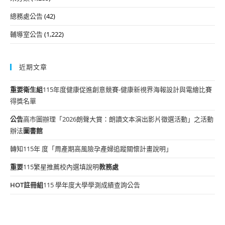
總務處公告
(42)
輔導室公告
(1,222)
近期文章
重要
衛生組
115年度健康促進創意競賽-健康新視界海報設計與電繪比賽
得獎名單
公告
高市圖辦理「2026朗聲大賞：朗讀文本演出影片徵選活動」之活動
辦法
圖書館
轉知115年 度「周產期高風險孕產婦追蹤關懷計畫說明」
重要
115繁星推薦校內選填說明
教務處
HOT
註冊組
115 學年度大學學測成績查詢公告