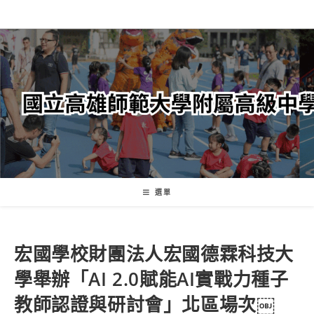
跳
轉
至
主
要
內
容
選單
宏國學校財團法人宏國德霖科技大
學舉辦「AI 2.0賦能AI實戰力種子
教師認證與研討會」北區場次￼