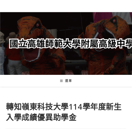
跳
轉
至
主
要
內
容
選單
轉知嶺東科技大學114學年度新生
入學成績優異助學金