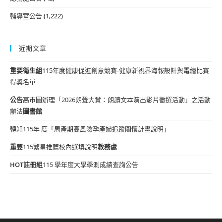
輔導室公告
(1,222)
近期文章
重要
衛生組
115年度健康促進創意競賽-健康新視界海報設計與電繪比賽
得獎名單
公告
高市圖辦理「2026朗聲大賞：朗讀文本演出影片徵選活動」之活動
辦法
圖書館
轉知115年 度「周產期高風險孕產婦追蹤關懷計畫說明」
重要
115繁星推薦校內選填說明
教務處
HOT
註冊組
115 學年度大學學測成績查詢公告