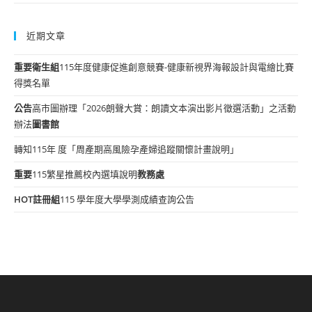
近期文章
重要
衛生組
115年度健康促進創意競賽-健康新視界海報設計與電繪比賽
得獎名單
公告
高市圖辦理「2026朗聲大賞：朗讀文本演出影片徵選活動」之活動
辦法
圖書館
轉知115年 度「周產期高風險孕產婦追蹤關懷計畫說明」
重要
115繁星推薦校內選填說明
教務處
HOT
註冊組
115 學年度大學學測成績查詢公告