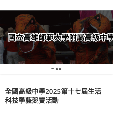
跳
轉
至
主
要
內
容
選單
全國高級中學2025第十七屆生活
科技學藝競賽活動