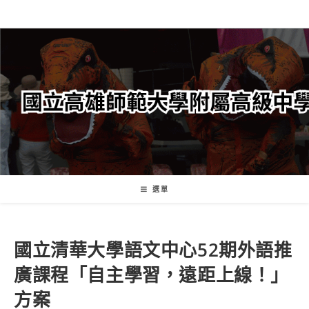
跳
轉
至
主
要
內
容
選單
國立清華大學語文中心52期外語推
廣課程「自主學習，遠距上線！」
方案