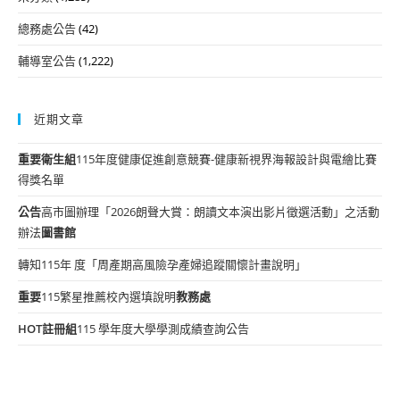
總務處公告
(42)
輔導室公告
(1,222)
近期文章
重要
衛生組
115年度健康促進創意競賽-健康新視界海報設計與電繪比賽
得獎名單
公告
高市圖辦理「2026朗聲大賞：朗讀文本演出影片徵選活動」之活動
辦法
圖書館
轉知115年 度「周產期高風險孕產婦追蹤關懷計畫說明」
重要
115繁星推薦校內選填說明
教務處
HOT
註冊組
115 學年度大學學測成績查詢公告