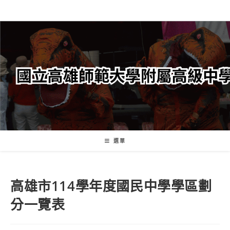
跳
轉
至
主
要
內
容
選單
高雄市114學年度國民中學學區劃
分一覽表