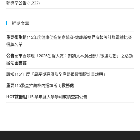
輔導室公告
(1,222)
近期文章
重要
衛生組
115年度健康促進創意競賽-健康新視界海報設計與電繪比賽
得獎名單
公告
高市圖辦理「2026朗聲大賞：朗讀文本演出影片徵選活動」之活動
辦法
圖書館
轉知115年 度「周產期高風險孕產婦追蹤關懷計畫說明」
重要
115繁星推薦校內選填說明
教務處
HOT
註冊組
115 學年度大學學測成績查詢公告