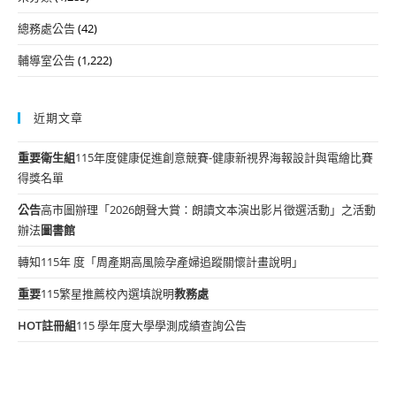
總務處公告
(42)
輔導室公告
(1,222)
近期文章
重要
衛生組
115年度健康促進創意競賽-健康新視界海報設計與電繪比賽
得獎名單
公告
高市圖辦理「2026朗聲大賞：朗讀文本演出影片徵選活動」之活動
辦法
圖書館
轉知115年 度「周產期高風險孕產婦追蹤關懷計畫說明」
重要
115繁星推薦校內選填說明
教務處
HOT
註冊組
115 學年度大學學測成績查詢公告