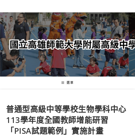
跳
轉
至
主
要
內
容
選單
普通型高級中等學校生物學科中心
113學年度全國教師增能研習
「PISA試題範例」實施計畫