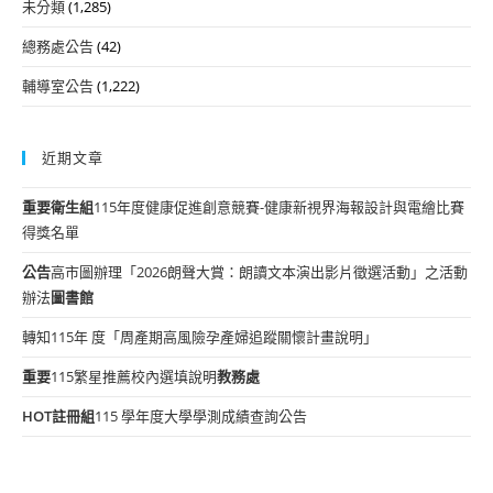
未分類
(1,285)
總務處公告
(42)
輔導室公告
(1,222)
近期文章
重要
衛生組
115年度健康促進創意競賽-健康新視界海報設計與電繪比賽
得獎名單
公告
高市圖辦理「2026朗聲大賞：朗讀文本演出影片徵選活動」之活動
辦法
圖書館
轉知115年 度「周產期高風險孕產婦追蹤關懷計畫說明」
重要
115繁星推薦校內選填說明
教務處
HOT
註冊組
115 學年度大學學測成績查詢公告