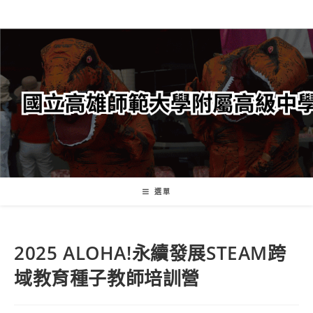
跳
轉
至
主
要
內
容
選單
2025 ALOHA!永續發展STEAM跨
域教育種子教師培訓營