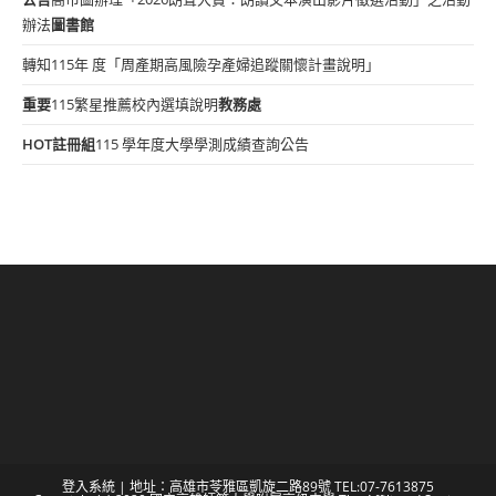
辦法
圖書館
轉知115年 度「周產期高風險孕產婦追蹤關懷計畫說明」
重要
115繁星推薦校內選填說明
教務處
HOT
註冊組
115 學年度大學學測成績查詢公告
登入系統
| 地址：高雄市苓雅區凱旋二路89號 TEL:07-7613875