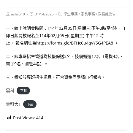
Post
Post
Post
ashs510
01/14/2025
學生事務
/
家長事務
/
教務處公告
author:
published:
category:
一、線上說明會時間：114年02月05日(星期三)下午3時至4時，自
即日起開放報名至114年02月05日( 星期三) 中午12 時
止， 報名網址為https://forms.gle/BTHc6u4qvY5G4PEA8 。
二、該專班招生管道為技優保送3名、技優甄選17名（電機4名、
電子9名、資管4名）。
三、轉知該專班招生訊息，符合資格同學請自行報考。
雲科
下載
雲科大1
下載
Post Views:
414