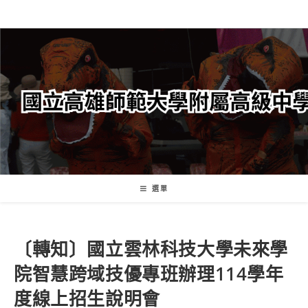
跳
轉
至
主
要
內
容
選單
〔轉知〕國立雲林科技大學未來學
院智慧跨域技優專班辦理114學年
度線上招生說明會