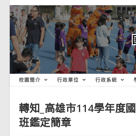
跳
轉
至
主
要
內
容
校園簡介
行政單位
行政系統
轉知_高雄市114學年度
班鑑定簡章