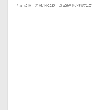
Post
Post
Post
ashs510
01/14/2025
家長事務
/
教務處公告
author:
published:
category: