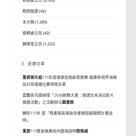
教師甄選
(42)
未分類
(1,285)
總務處公告
(42)
輔導室公告
(1,222)
近期文章
重要
衛生組
115年度健康促進創意競賽-健康新視界海報
設計與電繪比賽得獎名單
公告
高市圖辦理「2026朗聲大賞：朗讀文本演出影片
徵選活動」之活動辦法
圖書館
轉知115年 度「周產期高風險孕產婦追蹤關懷計畫說
明」
重要
115繁星推薦校內選填說明
教務處