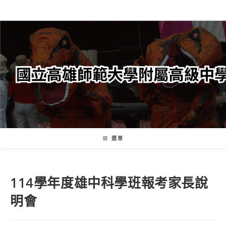
跳
轉
至
主
要
內
容
選單
114學年度雄中科學班報考家長說
明會