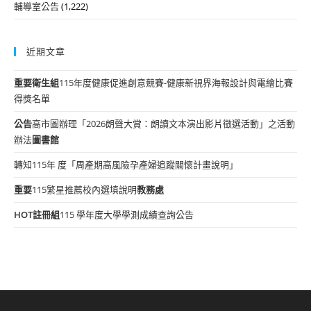
輔導室公告
(1,222)
近期文章
重要
衛生組
115年度健康促進創意競賽-健康新視界海報設計與電繪比賽
得獎名單
公告
高市圖辦理「2026朗聲大賞：朗讀文本演出影片徵選活動」之活動
辦法
圖書館
轉知115年 度「周產期高風險孕產婦追蹤關懷計畫說明」
重要
115繁星推薦校內選填說明
教務處
HOT
註冊組
115 學年度大學學測成績查詢公告