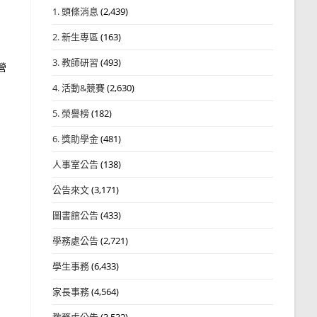
1. 頭條消息
(2,439)
2. 新生專區
(163)
3. 教師研習
(493)
營
4. 活動&競賽
(2,630)
5. 榮譽榜
(182)
6. 獎助學金
(481)
人事室公告
(138)
公告來文
(3,171)
圖書館公告
(433)
學務處公告
(2,721)
學生事務
(6,433)
家長事務
(4,564)
教務處公告
(3,532)