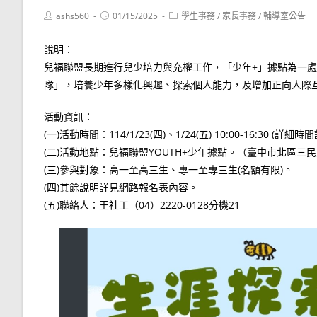
Post
Post
Post
ashs560
01/15/2025
學生事務
/
家長事務
/
輔導室公告
author:
published:
category:
說明：
兒福聯盟長期進行兒少培力與充權工作，「少年+」據點為一處
隊」，培養少年多樣化興趣、探索個人能力，及增加正向人際
活動資訊：
(一)活動時間：114/1/23(四)、1/24(五) 10:00-16:30 (詳
(二)活動地點：兒福聯盟YOUTH+少年據點。（臺中市北區三民
(三)參與對象：高一至高三生、專一至專三生(名額有限)。
(四)其餘說明詳見網路報名表內容。
(五)聯絡人：王社工（04）2220-0128分機21