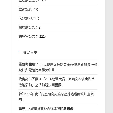
教師甄選
(42)
未分類
(1,285)
總務處公告
(42)
輔導室公告
(1,222)
近期文章
重要
衛生組
115年度健康促進創意競賽-健康新視界海報
設計與電繪比賽得獎名單
公告
高市圖辦理「2026朗聲大賞：朗讀文本演出影片
徵選活動」之活動辦法
圖書館
轉知115年 度「周產期高風險孕產婦追蹤關懷計畫說
明」
重要
115繁星推薦校內選填說明
教務處