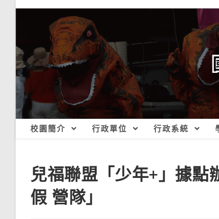
跳
轉
至
主
要
內
容
校園簡介
行政單位
行政系統
兒福聯盟「少年+」據點辦
假 營隊」