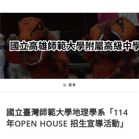
跳
轉
至
主
要
內
容
選單
國立臺灣師範大學地理學系「114
年OPEN HOUSE 招生宣導活動」