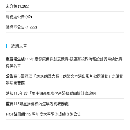
未分類
(1,285)
總務處公告
(42)
輔導室公告
(1,222)
近期文章
重要
衛生組
115年度健康促進創意競賽-健康新視界海報設計與電繪比賽
得獎名單
公告
高市圖辦理「2026朗聲大賞：朗讀文本演出影片徵選活動」之活動
辦法
圖書館
轉知115年 度「周產期高風險孕產婦追蹤關懷計畫說明」
重要
115繁星推薦校內選填說明
教務處
HOT
註冊組
115 學年度大學學測成績查詢公告