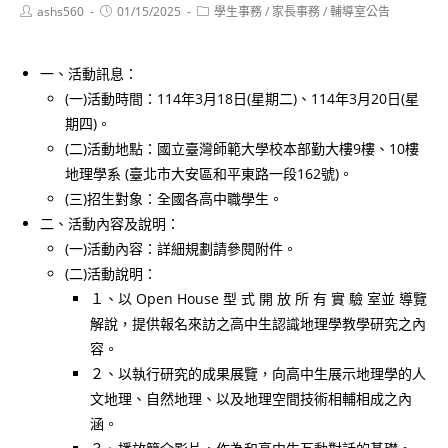
Post
Post
Post
ashs560
01/15/2025
學生事務
/
家長事務
/
輔導室公告
author:
published:
category:
一、活動訊息：
(一)活動時間：114年3月18日(星期二)、114年3月20日(星
期四)。
(二)活動地點：國立臺灣師範大學校本部勤大樓9樓、10樓
地理學系 (臺北市大安區和平東路一段162號)。
(三)招生對象：全國各高中職學生。
二、活動內容及說明：
(一)活動內容：詳細規劃請參閱附件。
(二)活動說明：
１、以 Open House 型 式 開 放 所 有 實 驗 室並 導覽
解說，提供報名來訪之高中生認識地理學教學研究之內
容。
２、以執行研究的成果展覽，向高中生展示地理學的人
文地理、自然地理、以及地理空間技術相輔相成之內
涵。