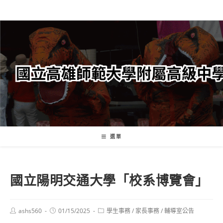
跳
轉
至
主
要
內
容
選單
國立陽明交通大學「校系博覽會」
Post
Post
Post
ashs560
01/15/2025
學生事務
/
家長事務
/
輔導室公告
author:
published:
category: