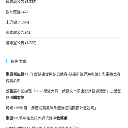
教務處公告
(3,532)
教師甄選
(42)
未分類
(1,285)
總務處公告
(42)
輔導室公告
(1,222)
近期文章
重要
衛生組
115年度健康促進創意競賽-健康新視界海報設計與電繪比賽
得獎名單
公告
高市圖辦理「2026朗聲大賞：朗讀文本演出影片徵選活動」之活動
辦法
圖書館
轉知115年 度「周產期高風險孕產婦追蹤關懷計畫說明」
重要
115繁星推薦校內選填說明
教務處