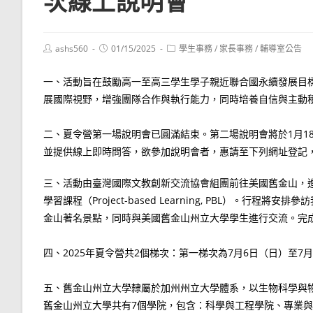
次線上說明會
Post
Post
Post
ashs560
01/15/2025
學生事務
/
家長事務
/
輔導室公告
author:
published:
category:
一、活動旨在鼓勵高一至高三學生學子親近聯合國永續發展目
展國際視野，增強團隊合作與執行能力，同時培養自信與主動
二、夏令營第一場說明會已圓滿結束。第二場說明會將於1月1
並提供線上即時問答，欲參加說明會者，惠請至下列網址登記
三、活動由臺灣國際文教創新交流協會組團前往美國舊金山，進
學習課程（Project-based Learning, PBL）
金山著名景點，同時與美國舊金山州立大學學生進行交流。完
四、2025年夏令營共2個梯次：第一梯次為7月6日（日）至7
五、舊金山州立大學隸屬於加州州立大學體系，以生物科學與
舊金山州立大學共有7個學院，包含：科學與工程學院、專業