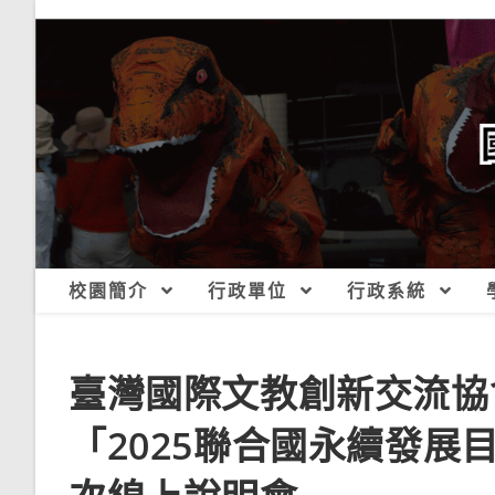
跳
轉
至
主
要
內
容
校園簡介
行政單位
行政系統
臺灣國際文教創新交流協
「2025聯合國永續發展