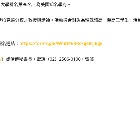
立大學排名第96名，為美國知名學府。
學柏克萊分校之教授與講師。活動適合對象為現就讀高一至高三學生，活
報名連結：
https://forms.gle/WmDP6BRcxg68cJBg6
/
）或洽傅秘書長，電話（02）2506-0100，電郵