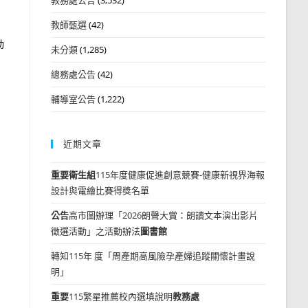
教師甄選
(42)
動
未分類
(1,285)
總務處公告
(42)
輔導室公告
(1,222)
近期文章
重要
衛生組
115年度健康促進創意競賽-健康新視界海報
設計與電繪比賽得獎名單
公告
高市圖辦理「2026朗聲大賞：朗讀文本演出影片
徵選活動」之活動辦法
圖書館
轉知115年 度「周產期高風險孕產婦追蹤關懷計畫說
明」
重要
115繁星推薦校內選填說明
教務處