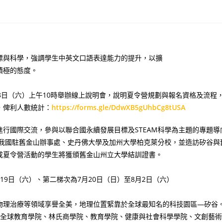
標與科學，強調學生中英文口語表達能力的提升，以擴
積極的態度。
8日（六）上午10時舉辦線上說明會，說明夏令營規劃與報名資格及流程
，俾利人數統計：
https://forms.gle/DdwXB5gUhbCg8tUSA
行國際交流，參與以聯合國永續發展目標及STEAM科學為主題的專題導
。行程將安排參訪我國駐舊金山辦事處、史丹佛大學及加州大學柏克萊分校，並造訪矽谷與
成夏令營活動的學生將獲頒舊金山州立大學結訓證書。
月19日（六）、第二梯次為7月20日（日）至8月2日（六）
物理治療等領域享譽全美，地理位置緊靠於全球最知名的科技園區—矽谷
與全球教育學院、林氏商學院、教育學院、健康與社會科學學院、文創藝術