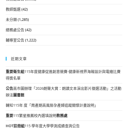
教師甄選
(42)
未分類
(1,285)
總務處公告
(42)
輔導室公告
(1,222)
近期文章
重要
衛生組
115年度健康促進創意競賽-健康新視界海報設計與電繪比賽
得獎名單
公告
高市圖辦理「2026朗聲大賞：朗讀文本演出影片徵選活動」之活動
辦法
圖書館
轉知115年 度「周產期高風險孕產婦追蹤關懷計畫說明」
重要
115繁星推薦校內選填說明
教務處
HOT
註冊組
115 學年度大學學測成績查詢公告