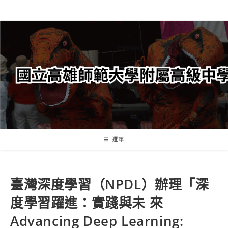
跳
轉
至
主
要
內
容
選單
臺灣深度學習（NPDL）辦理「深
度學習躍進：實踐與未 來
Advancing Deep Learning: