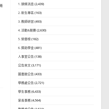
1. 頭條消息
(2,439)
術
2. 新生專區
(163)
3. 教師研習
(493)
4. 活動&競賽
(2,630)
5. 榮譽榜
(182)
6. 獎助學金
(481)
人事室公告
(138)
公告來文
(3,171)
圖書館公告
(433)
學務處公告
(2,721)
學生事務
(6,433)
家長事務
(4,564)
教務處公告
(3,532)