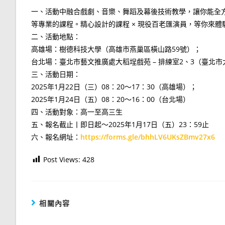
一、活動中融合戲劇、音樂、舞蹈及幕後技術教學，讓你能全
等專業的課程。精心設計的課程 × 現役百老匯演員，等你來體
二、活動地點：
高雄場：樹德科技大學（高雄市燕巢區橫山路59號）；
台北場：臺北市藝文推廣處大稻埕戲苑 – 排練室2、3（臺北市
三、活動日期：
2025年1月22日（三）08：20～17：30（高雄場）；
2025年1月24日（五）08：20～16：00（台北場）
四、活動對象：高一至高三生
五、報名截止丨即日起～2025年1月17日（五）23：59止
六、報名網址：
https://forms.gle/bhhLV6UKsZBmv27x6
Post Views:
428
相關內容