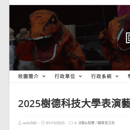
跳
轉
至
主
要
內
容
校園簡介
行政單位
行政系統
2025樹德科技大學表演
Post
Post
Post
ashs560
01/15/2025
4. 活動&競賽
/
輔導室公告
author:
published:
category: