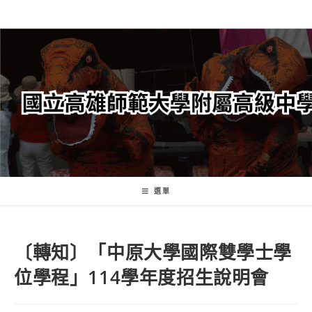
跳
轉
至
主
要
內
容
選單
〔轉知〕「中原大學國際雙學士學
位學程」114學年度招生說明會