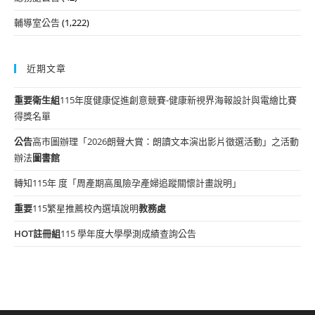
輔導室公告
(1,222)
近期文章
重要
衛生組
115年度健康促進創意競賽-健康新視界海報設計與電繪比賽
得獎名單
公告
高市圖辦理「2026朗聲大賞：朗讀文本演出影片徵選活動」之活動
辦法
圖書館
轉知115年 度「周產期高風險孕產婦追蹤關懷計畫說明」
重要
115繁星推薦校內選填說明
教務處
HOT
註冊組
115 學年度大學學測成績查詢公告