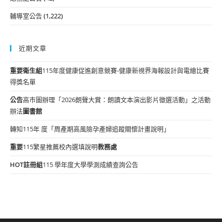
輔導室公告
(1,222)
近期文章
重要
衛生組
115年度健康促進創意競賽-健康新視界海報設計與電繪比賽
得獎名單
公告
高市圖辦理「2026朗聲大賞：朗讀文本演出影片徵選活動」之活動
辦法
圖書館
轉知115年 度「周產期高風險孕產婦追蹤關懷計畫說明」
重要
115繁星推薦校內選填說明
教務處
HOT
註冊組
115 學年度大學學測成績查詢公告