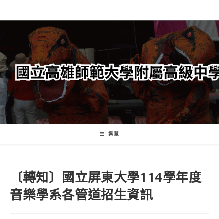
跳
轉
至
主
要
內
容
選單
〔轉知〕國立屏東大學114學年度
音樂學系各管道招生資訊